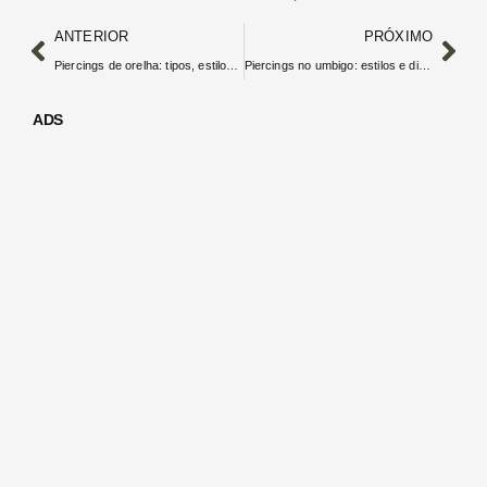
ANTERIOR
PRÓXIMO
Piercings de orelha: tipos, estilos e cuidados necessários
Piercings no umbigo: estilos e dicas para cicatrização
ADS