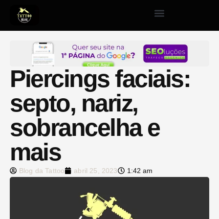
Piercings faciais:
septo, nariz,
sobrancelha e
mais
Blog da Tattoo
abril 25, 2023
1:42 am