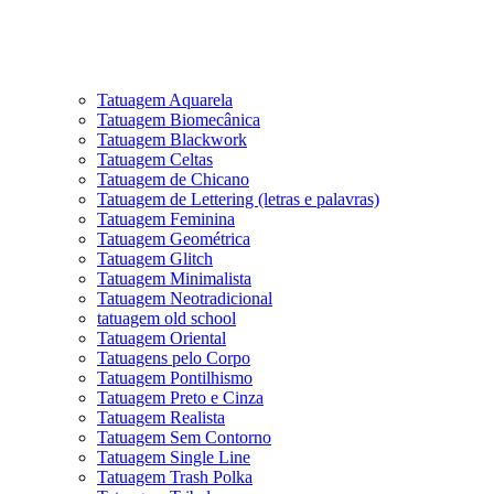
Tatuagem Aquarela
Tatuagem Biomecânica
Tatuagem Blackwork
Tatuagem Celtas
Tatuagem de Chicano
Tatuagem de Lettering (letras e palavras)
Tatuagem Feminina
Tatuagem Geométrica
Tatuagem Glitch
Tatuagem Minimalista
Tatuagem Neotradicional
tatuagem old school
Tatuagem Oriental
Tatuagens pelo Corpo
Tatuagem Pontilhismo
Tatuagem Preto e Cinza
Tatuagem Realista
Tatuagem Sem Contorno
Tatuagem Single Line
Tatuagem Trash Polka