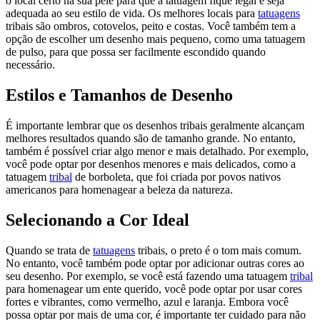
o local certo na sua pele para que a tatuagem fique legal e seja
adequada ao seu estilo de vida. Os melhores locais para
tatuagens
tribais são ombros, cotovelos, peito e costas. Você também tem a
opção de escolher um desenho mais pequeno, como uma tatuagem
de pulso, para que possa ser facilmente escondido quando
necessário.
Estilos e Tamanhos de Desenho
É importante lembrar que os desenhos tribais geralmente alcançam
melhores resultados quando são de tamanho grande. No entanto,
também é possível criar algo menor e mais detalhado. Por exemplo,
você pode optar por desenhos menores e mais delicados, como a
tatuagem
tribal
de borboleta, que foi criada por povos nativos
americanos para homenagear a beleza da natureza.
Selecionando a Cor Ideal
Quando se trata de
tatuagens
tribais, o preto é o tom mais comum.
No entanto, você também pode optar por adicionar outras cores ao
seu desenho. Por exemplo, se você está fazendo uma tatuagem
tribal
para homenagear um ente querido, você pode optar por usar cores
fortes e vibrantes, como vermelho, azul e laranja. Embora você
possa optar por mais de uma cor, é importante ter cuidado para não