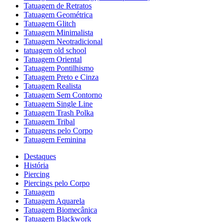
Tatuagem de Retratos
Tatuagem Geométrica
Tatuagem Glitch
Tatuagem Minimalista
Tatuagem Neotradicional
tatuagem old school
Tatuagem Oriental
Tatuagem Pontilhismo
Tatuagem Preto e Cinza
Tatuagem Realista
Tatuagem Sem Contorno
Tatuagem Single Line
Tatuagem Trash Polka
Tatuagem Tribal
Tatuagens pelo Corpo
Tatuagem Feminina
Destaques
História
Piercing
Piercings pelo Corpo
Tatuagem
Tatuagem Aquarela
Tatuagem Biomecânica
Tatuagem Blackwork