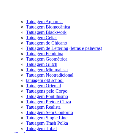
Tatuagem Aquarela
Tatuagem Biomecânica
Tatuagem Blackwork
Tatuagem Celtas
Tatuagem de Chicano
Tatuagem de Lettering (letras e palavras)
Tatuagem Feminina
Tatuagem Geométrica
Tatuagem Glitch
Tatuagem Minimalista
Tatuagem Neotradicional
tatuagem old school
Tatuagem Oriental
Tatuagens pelo Corpo
Tatuagem Pontilhismo
Tatuagem Preto e Cinza
Tatuagem Realista
Tatuagem Sem Contorno
Tatuagem Single Line
Tatuagem Trash Polka
Tatuagem Tribal