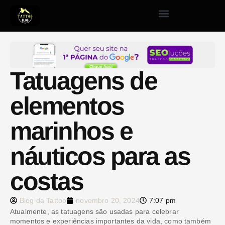
Tatuagens de
elementos
marinhos e
náuticos para as
costas
Blog da Tattoo
novembro 20, 2024
7:07 pm
Atualmente, as tatuagens são usadas para celebrar
momentos e experiências importantes da vida, como também