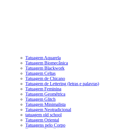
Tatuagem Aquarela
Tatuagem Biomecânica
Tatuagem Blackwork
Tatuagem Celtas
Tatuagem de Chicano
Tatuagem de Lettering (letras e palavras)
Tatuagem Feminina
Tatuagem Geométrica
Tatuagem Glitch
Tatuagem Minimalista
Tatuagem Neotradicional
tatuagem old school
Tatuagem Oriental
Tatuagens pelo Corpo