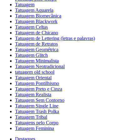
Tatuagem
Tatuagem Aquarela
Tatuagem Biomecânica
Tatuagem Blackwork
Tatuagem Celtas
Tatuagem de Chicano
Tatuagem de Lettering (letras e palavras)
Tatuagem de Retratos
Tatuagem Geométrica
Tatuagem Glitch
Tatuagem Minimalista
Tatuagem Neotradicional
tatuagem old school
Tatuagem Oriental
Tatuagem Pontilhismo
Tatuagem Preto e Cinza
Tatuagem Realista
Tatuagem Sem Contorno
Tatuagem Single Line
Tatuagem Trash Polka
Tatuagem Tribal
Tatuagens pelo Corpo
Tatuagem Feminina
Destaques