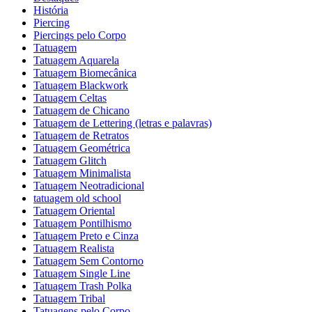
História
Piercing
Piercings pelo Corpo
Tatuagem
Tatuagem Aquarela
Tatuagem Biomecânica
Tatuagem Blackwork
Tatuagem Celtas
Tatuagem de Chicano
Tatuagem de Lettering (letras e palavras)
Tatuagem de Retratos
Tatuagem Geométrica
Tatuagem Glitch
Tatuagem Minimalista
Tatuagem Neotradicional
tatuagem old school
Tatuagem Oriental
Tatuagem Pontilhismo
Tatuagem Preto e Cinza
Tatuagem Realista
Tatuagem Sem Contorno
Tatuagem Single Line
Tatuagem Trash Polka
Tatuagem Tribal
Tatuagens pelo Corpo