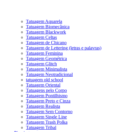
Tatuagem Aquarela
Tatuagem Biomecânica
Tatuagem Blackwork
Tatuagem Celtas
Tatuagem de Chicano
Tatuagem de Lettering (letras e palavras)
Tatuagem Feminina
Tatuagem Geométrica
Tatuagem Glitch
Tatuagem Minimalista
Tatuagem Neotradicional
tatuagem old school
Tatuagem Oriental
Tatuagens pelo Corpo
Tatuagem Pontilhismo
Tatuagem Preto e Cinza
Tatuagem Realista
Tatuagem Sem Contorno
Tatuagem Single Line
Tatuagem Trash Polka
Tatuagem Tribal