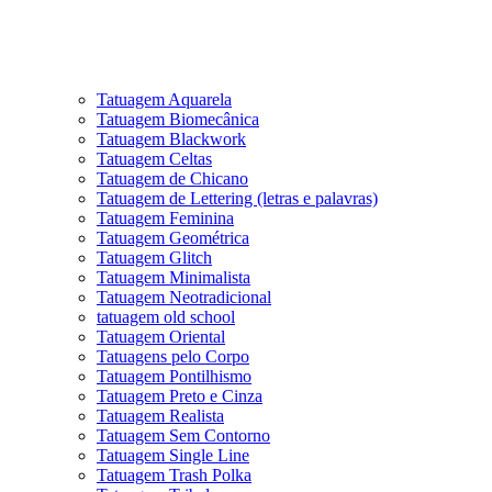
Tatuagem Aquarela
Tatuagem Biomecânica
Tatuagem Blackwork
Tatuagem Celtas
Tatuagem de Chicano
Tatuagem de Lettering (letras e palavras)
Tatuagem Feminina
Tatuagem Geométrica
Tatuagem Glitch
Tatuagem Minimalista
Tatuagem Neotradicional
tatuagem old school
Tatuagem Oriental
Tatuagens pelo Corpo
Tatuagem Pontilhismo
Tatuagem Preto e Cinza
Tatuagem Realista
Tatuagem Sem Contorno
Tatuagem Single Line
Tatuagem Trash Polka