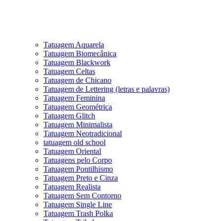
Tatuagem Aquarela
Tatuagem Biomecânica
Tatuagem Blackwork
Tatuagem Celtas
Tatuagem de Chicano
Tatuagem de Lettering (letras e palavras)
Tatuagem Feminina
Tatuagem Geométrica
Tatuagem Glitch
Tatuagem Minimalista
Tatuagem Neotradicional
tatuagem old school
Tatuagem Oriental
Tatuagens pelo Corpo
Tatuagem Pontilhismo
Tatuagem Preto e Cinza
Tatuagem Realista
Tatuagem Sem Contorno
Tatuagem Single Line
Tatuagem Trash Polka