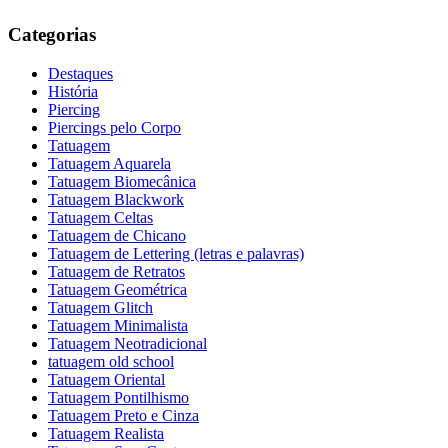
Categorias
Destaques
História
Piercing
Piercings pelo Corpo
Tatuagem
Tatuagem Aquarela
Tatuagem Biomecânica
Tatuagem Blackwork
Tatuagem Celtas
Tatuagem de Chicano
Tatuagem de Lettering (letras e palavras)
Tatuagem de Retratos
Tatuagem Geométrica
Tatuagem Glitch
Tatuagem Minimalista
Tatuagem Neotradicional
tatuagem old school
Tatuagem Oriental
Tatuagem Pontilhismo
Tatuagem Preto e Cinza
Tatuagem Realista