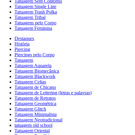
Tatuagem Sem Contorno
Tatuagem Single Line
Tatuagem Trash Polka
Tatuagem Tribal
Tatuagens pelo Corpo
Tatuagem Feminina
Destaques
História
Piercing
Piercings pelo Corpo
Tatuagem
Tatuagem Aquarela
Tatuagem Biomecânica
Tatuagem Blackwork
Tatuagem Celtas
Tatuagem de Chicano
Tatuagem de Lettering (letras e palavras)
Tatuagem de Retratos
Tatuagem Geométrica
Tatuagem Glitch
Tatuagem Minimalista
Tatuagem Neotradicional
tatuagem old school
Tatuagem Oriental