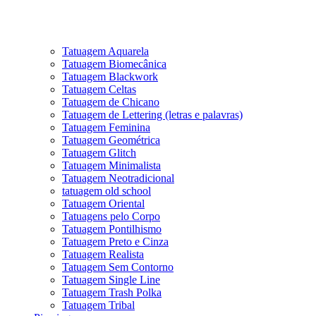
Tatuagem Aquarela
Tatuagem Biomecânica
Tatuagem Blackwork
Tatuagem Celtas
Tatuagem de Chicano
Tatuagem de Lettering (letras e palavras)
Tatuagem Feminina
Tatuagem Geométrica
Tatuagem Glitch
Tatuagem Minimalista
Tatuagem Neotradicional
tatuagem old school
Tatuagem Oriental
Tatuagens pelo Corpo
Tatuagem Pontilhismo
Tatuagem Preto e Cinza
Tatuagem Realista
Tatuagem Sem Contorno
Tatuagem Single Line
Tatuagem Trash Polka
Tatuagem Tribal