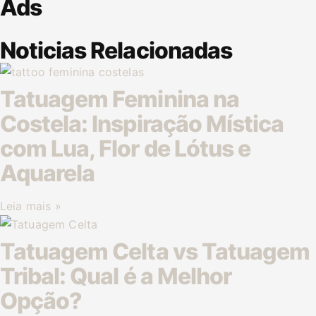
Ads
Noticias Relacionadas
Tatuagem Feminina na
Costela: Inspiração Mística
com Lua, Flor de Lótus e
Aquarela
Leia mais »
Tatuagem Celta vs Tatuagem
Tribal: Qual é a Melhor
Opção?