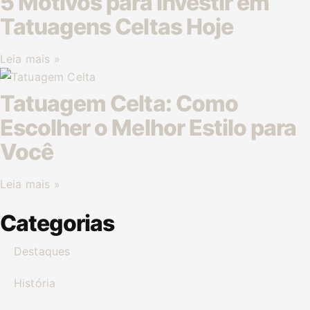
5 Motivos para Investir em
Tatuagens Celtas Hoje
Leia mais »
Tatuagem Celta: Como
Escolher o Melhor Estilo para
Você
Leia mais »
Categorias
Destaques
História