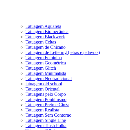
Tatuagem Aquarela
Tatuagem Biomecânica
Tatuagem Blackwork
Tatuagem Celtas
Tatuagem de Chicano
Tatuagem de Lettering (letras e palavras)
Tatuagem Feminina
Tatuagem Geométrica
Tatuagem Glitch
Tatuagem Minimalista
Tatuagem Neotradicional
tatuagem old school
Tatuagem Oriental
Tatuagens pelo Corpo
Tatuagem Pontilhismo
Tatuagem Preto e Cinza
Tatuagem Realista
Tatuagem Sem Contorno
Tatuagem Single Line
Tatuagem Trash Polka