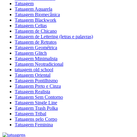
Tatuagem
Tatuagem Aquarela
Tatuagem Biomecânica
Tatuagem Blackwork
Tatuagem Celtas
Tatuagem de Chicano
Tatuagem de Lettering (letras e palavras)
Tatuagem de Retratos
Tatuagem Geométrica
Tatuagem Glitch
Tatuagem Minimalista
Tatuagem Neotradicional
tatuagem old school
Tatuagem Oriental
Tatuagem Pontilhismo
Tatuagem Preto e Cinza
Tatuagem Realista
Tatuagem Sem Contorno
Tatuagem Single Line
Tatuagem Trash Polka
Tatuagem Tribal
Tatuagens pelo Corpo
Tatuagem Feminina