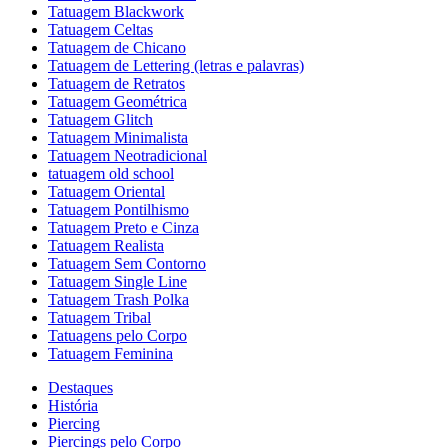
Tatuagem Blackwork
Tatuagem Celtas
Tatuagem de Chicano
Tatuagem de Lettering (letras e palavras)
Tatuagem de Retratos
Tatuagem Geométrica
Tatuagem Glitch
Tatuagem Minimalista
Tatuagem Neotradicional
tatuagem old school
Tatuagem Oriental
Tatuagem Pontilhismo
Tatuagem Preto e Cinza
Tatuagem Realista
Tatuagem Sem Contorno
Tatuagem Single Line
Tatuagem Trash Polka
Tatuagem Tribal
Tatuagens pelo Corpo
Tatuagem Feminina
Destaques
História
Piercing
Piercings pelo Corpo