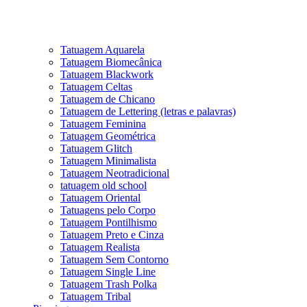
Tatuagem Aquarela
Tatuagem Biomecânica
Tatuagem Blackwork
Tatuagem Celtas
Tatuagem de Chicano
Tatuagem de Lettering (letras e palavras)
Tatuagem Feminina
Tatuagem Geométrica
Tatuagem Glitch
Tatuagem Minimalista
Tatuagem Neotradicional
tatuagem old school
Tatuagem Oriental
Tatuagens pelo Corpo
Tatuagem Pontilhismo
Tatuagem Preto e Cinza
Tatuagem Realista
Tatuagem Sem Contorno
Tatuagem Single Line
Tatuagem Trash Polka
Tatuagem Tribal