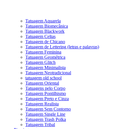
Tatuagem Aquarela
Tatuagem Biomecânica
Tatuagem Blackwork
Tatuagem Celtas
Tatuagem de Chicano
Tatuagem de Lettering (letras e palavras)
Tatuagem Feminina
Tatuagem Geométrica
Tatuagem Glitch
Tatuagem Minimalista
Tatuagem Neotradicional
tatuagem old school
Tatuagem Oriental
Tatuagens pelo Corpo
Tatuagem Pontilhismo
Tatuagem Preto e Cinza
Tatuagem Realista
Tatuagem Sem Contorno
Tatuagem Single Line
Tatuagem Trash Polka
Tatuagem Tribal