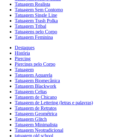
Tatuagem Realista
Tatuagem Sem Contorno
Tatuagem Single Line
Tatuagem Trash Polka
Tatuagem Tribal
Tatuagens pelo Corpo
Tatuagem Feminina
Destaques
História
Piercing
Piercings pelo Corpo
Tatuagem
Tatuagem Aquarela
Tatuagem Biomecânica
Tatuagem Blackwork
Tatuagem Celtas
Tatuagem de Chicano
Tatuagem de Lettering (letras e palavras)
Tatuagem de Retratos
Tatuagem Geométrica
Tatuagem Glitch
Tatuagem Minimalista
Tatuagem Neotradicional
tatuagem old school