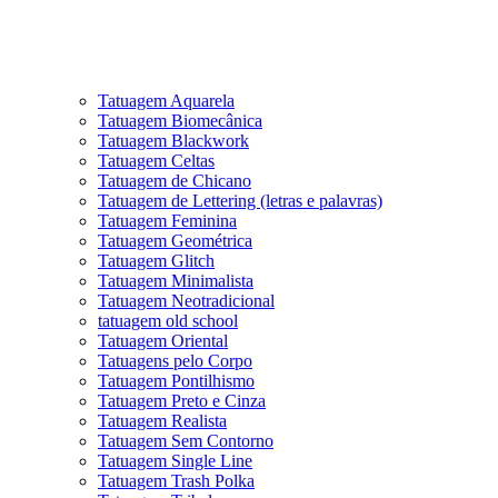
Tatuagem Aquarela
Tatuagem Biomecânica
Tatuagem Blackwork
Tatuagem Celtas
Tatuagem de Chicano
Tatuagem de Lettering (letras e palavras)
Tatuagem Feminina
Tatuagem Geométrica
Tatuagem Glitch
Tatuagem Minimalista
Tatuagem Neotradicional
tatuagem old school
Tatuagem Oriental
Tatuagens pelo Corpo
Tatuagem Pontilhismo
Tatuagem Preto e Cinza
Tatuagem Realista
Tatuagem Sem Contorno
Tatuagem Single Line
Tatuagem Trash Polka