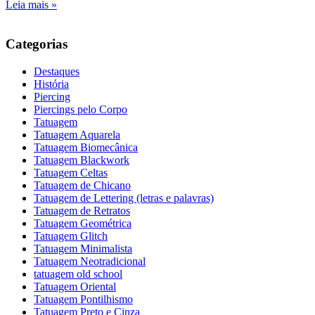
Leia mais »
Categorias
Destaques
História
Piercing
Piercings pelo Corpo
Tatuagem
Tatuagem Aquarela
Tatuagem Biomecânica
Tatuagem Blackwork
Tatuagem Celtas
Tatuagem de Chicano
Tatuagem de Lettering (letras e palavras)
Tatuagem de Retratos
Tatuagem Geométrica
Tatuagem Glitch
Tatuagem Minimalista
Tatuagem Neotradicional
tatuagem old school
Tatuagem Oriental
Tatuagem Pontilhismo
Tatuagem Preto e Cinza