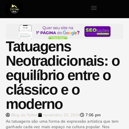
Tatuagens
Neotradicionais: o
equilíbrio entre o
clássico e o
moderno
Blog da Tattoo
novembro 20, 2024
7:06 pm
As tatuagens são uma forma de expressão artística que tem
ganhado cada vez mais espaço na cultura popular. Nos