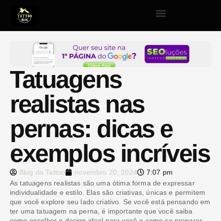
Tatuagens
realistas nas
pernas: dicas e
exemplos incríveis
Blog da Tattoo
novembro 20, 2024
7:07 pm
As tatuagens realistas são uma ótima forma de expressar
individualidade e estilo. Elas são criativas, únicas e permitem
que você explore seu lado criativo. Se você está pensando em
ter uma tatuagem na perna, é importante que você saiba
como escolher o design ideal para você e como se preparar