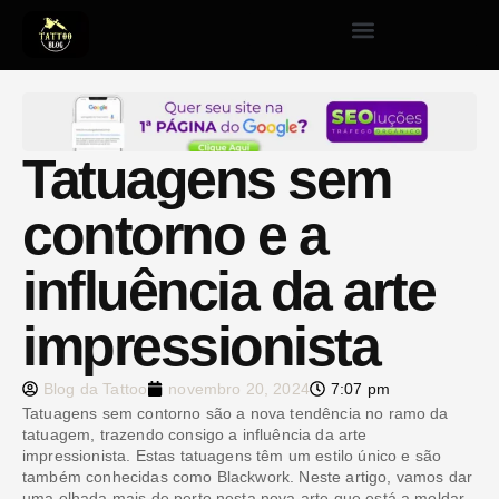
Tatuagens sem
contorno e a
influência da arte
impressionista
Blog da Tattoo
novembro 20, 2024
7:07 pm
Tatuagens sem contorno são a nova tendência no ramo da
tatuagem, trazendo consigo a influência da arte
impressionista. Estas tatuagens têm um estilo único e são
também conhecidas como Blackwork. Neste artigo, vamos dar
uma olhada mais de perto nesta nova arte que está a moldar