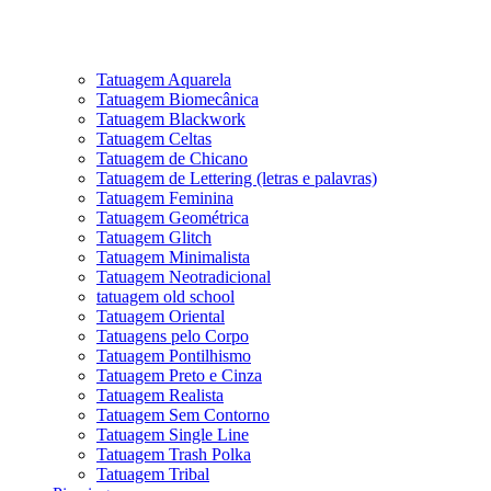
Tatuagem Aquarela
Tatuagem Biomecânica
Tatuagem Blackwork
Tatuagem Celtas
Tatuagem de Chicano
Tatuagem de Lettering (letras e palavras)
Tatuagem Feminina
Tatuagem Geométrica
Tatuagem Glitch
Tatuagem Minimalista
Tatuagem Neotradicional
tatuagem old school
Tatuagem Oriental
Tatuagens pelo Corpo
Tatuagem Pontilhismo
Tatuagem Preto e Cinza
Tatuagem Realista
Tatuagem Sem Contorno
Tatuagem Single Line
Tatuagem Trash Polka
Tatuagem Tribal