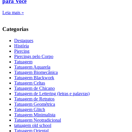
para Você
Leia mais »
Categorias
Destaques
História
Piercing
Piercings pelo Corpo
Tatuagem
Tatuagem Aquarela
Tatuagem Biomecânica
Tatuagem Blackwork
Tatuagem Celtas
Tatuagem de Chicano
Tatuagem de Lettering (letras e palavras)
Tatuagem de Retratos
Tatuagem Geométrica
Tatuagem Glitch
Tatuagem Minimalista
Tatuagem Neotradicional
tatuagem old school
Tatuagem Oriental