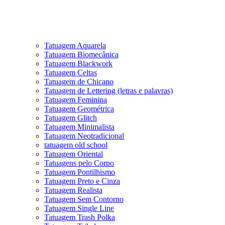
Tatuagem Aquarela
Tatuagem Biomecânica
Tatuagem Blackwork
Tatuagem Celtas
Tatuagem de Chicano
Tatuagem de Lettering (letras e palavras)
Tatuagem Feminina
Tatuagem Geométrica
Tatuagem Glitch
Tatuagem Minimalista
Tatuagem Neotradicional
tatuagem old school
Tatuagem Oriental
Tatuagens pelo Corpo
Tatuagem Pontilhismo
Tatuagem Preto e Cinza
Tatuagem Realista
Tatuagem Sem Contorno
Tatuagem Single Line
Tatuagem Trash Polka