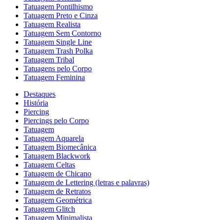
Tatuagem Pontilhismo
Tatuagem Preto e Cinza
Tatuagem Realista
Tatuagem Sem Contorno
Tatuagem Single Line
Tatuagem Trash Polka
Tatuagem Tribal
Tatuagens pelo Corpo
Tatuagem Feminina
Destaques
História
Piercing
Piercings pelo Corpo
Tatuagem
Tatuagem Aquarela
Tatuagem Biomecânica
Tatuagem Blackwork
Tatuagem Celtas
Tatuagem de Chicano
Tatuagem de Lettering (letras e palavras)
Tatuagem de Retratos
Tatuagem Geométrica
Tatuagem Glitch
Tatuagem Minimalista