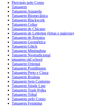
Piercings pelo Corpo
Tatuagem
Tatuagem Aquarela
Tatuagem Biomecânica
Tatuagem Blackwork
Tatuagem Celtas
Tatuagem de Chicano
Tatuagem de Lettering (letras e palavras)
Tatuagem de Retratos
Tatuagem Geométrica
Tatuagem Glitch
Tatuagem Minimalista
Tatuagem Neotradicional
tatuagem old school
Tatuagem Oriental
Tatuagem Pontilhismo
Tatuagem Preto e Cinza
Tatuagem Realista
Tatuagem Sem Contorno
Tatuagem Single Line
Tatuagem Trash Polka
Tatuagem Tribal
Tatuagens pelo Corpo
Tatuagem Feminina