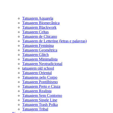
Tatuagem Aquarela
Tatuagem Biomecânica
Tatuagem Blackwork
Tatuagem Celtas
Tatuagem de Chicano
Tatuagem de Lettering (letras e palavras)
Tatuagem Feminina
Tatuagem Geométrica
Tatuagem Glitch
Tatuagem Minimalista
Tatuagem Neotradicional
tatuagem old school
Tatuagem Oriental
Tatuagens pelo Corpo
Tatuagem Pontilhismo
Tatuagem Preto e Cinza
Tatuagem Realista
Tatuagem Sem Contorno
Tatuagem Single Line
Tatuagem Trash Polka
Tatuagem Tribal