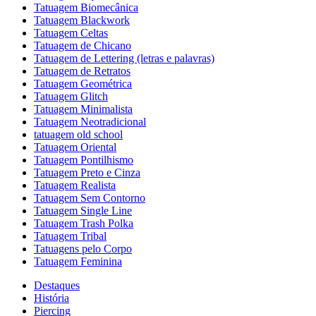
Tatuagem Biomecânica
Tatuagem Blackwork
Tatuagem Celtas
Tatuagem de Chicano
Tatuagem de Lettering (letras e palavras)
Tatuagem de Retratos
Tatuagem Geométrica
Tatuagem Glitch
Tatuagem Minimalista
Tatuagem Neotradicional
tatuagem old school
Tatuagem Oriental
Tatuagem Pontilhismo
Tatuagem Preto e Cinza
Tatuagem Realista
Tatuagem Sem Contorno
Tatuagem Single Line
Tatuagem Trash Polka
Tatuagem Tribal
Tatuagens pelo Corpo
Tatuagem Feminina
Destaques
História
Piercing