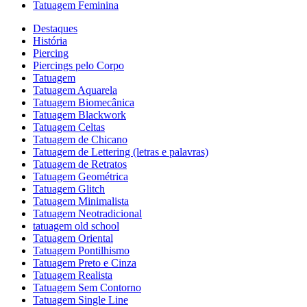
Tatuagem Feminina
Destaques
História
Piercing
Piercings pelo Corpo
Tatuagem
Tatuagem Aquarela
Tatuagem Biomecânica
Tatuagem Blackwork
Tatuagem Celtas
Tatuagem de Chicano
Tatuagem de Lettering (letras e palavras)
Tatuagem de Retratos
Tatuagem Geométrica
Tatuagem Glitch
Tatuagem Minimalista
Tatuagem Neotradicional
tatuagem old school
Tatuagem Oriental
Tatuagem Pontilhismo
Tatuagem Preto e Cinza
Tatuagem Realista
Tatuagem Sem Contorno
Tatuagem Single Line