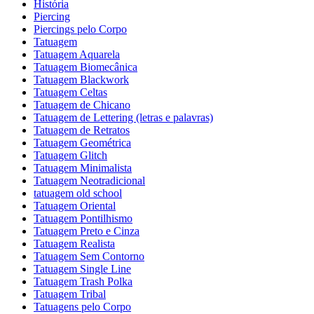
História
Piercing
Piercings pelo Corpo
Tatuagem
Tatuagem Aquarela
Tatuagem Biomecânica
Tatuagem Blackwork
Tatuagem Celtas
Tatuagem de Chicano
Tatuagem de Lettering (letras e palavras)
Tatuagem de Retratos
Tatuagem Geométrica
Tatuagem Glitch
Tatuagem Minimalista
Tatuagem Neotradicional
tatuagem old school
Tatuagem Oriental
Tatuagem Pontilhismo
Tatuagem Preto e Cinza
Tatuagem Realista
Tatuagem Sem Contorno
Tatuagem Single Line
Tatuagem Trash Polka
Tatuagem Tribal
Tatuagens pelo Corpo