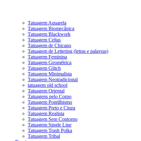
Tatuagem Aquarela
Tatuagem Biomecânica
Tatuagem Blackwork
Tatuagem Celtas
Tatuagem de Chicano
Tatuagem de Lettering (letras e palavras)
Tatuagem Feminina
Tatuagem Geométrica
Tatuagem Glitch
Tatuagem Minimalista
Tatuagem Neotradicional
tatuagem old school
Tatuagem Oriental
Tatuagens pelo Corpo
Tatuagem Pontilhismo
Tatuagem Preto e Cinza
Tatuagem Realista
Tatuagem Sem Contorno
Tatuagem Single Line
Tatuagem Trash Polka
Tatuagem Tribal