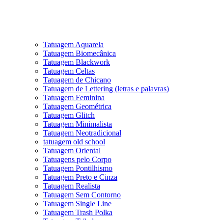
Tatuagem Aquarela
Tatuagem Biomecânica
Tatuagem Blackwork
Tatuagem Celtas
Tatuagem de Chicano
Tatuagem de Lettering (letras e palavras)
Tatuagem Feminina
Tatuagem Geométrica
Tatuagem Glitch
Tatuagem Minimalista
Tatuagem Neotradicional
tatuagem old school
Tatuagem Oriental
Tatuagens pelo Corpo
Tatuagem Pontilhismo
Tatuagem Preto e Cinza
Tatuagem Realista
Tatuagem Sem Contorno
Tatuagem Single Line
Tatuagem Trash Polka