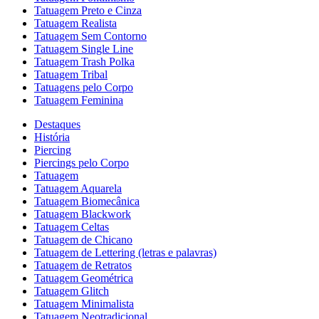
Tatuagem Preto e Cinza
Tatuagem Realista
Tatuagem Sem Contorno
Tatuagem Single Line
Tatuagem Trash Polka
Tatuagem Tribal
Tatuagens pelo Corpo
Tatuagem Feminina
Destaques
História
Piercing
Piercings pelo Corpo
Tatuagem
Tatuagem Aquarela
Tatuagem Biomecânica
Tatuagem Blackwork
Tatuagem Celtas
Tatuagem de Chicano
Tatuagem de Lettering (letras e palavras)
Tatuagem de Retratos
Tatuagem Geométrica
Tatuagem Glitch
Tatuagem Minimalista
Tatuagem Neotradicional