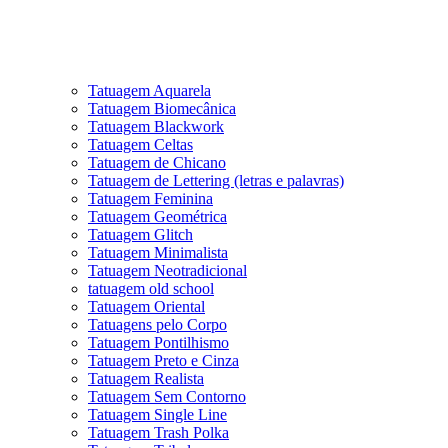
Tatuagem Aquarela
Tatuagem Biomecânica
Tatuagem Blackwork
Tatuagem Celtas
Tatuagem de Chicano
Tatuagem de Lettering (letras e palavras)
Tatuagem Feminina
Tatuagem Geométrica
Tatuagem Glitch
Tatuagem Minimalista
Tatuagem Neotradicional
tatuagem old school
Tatuagem Oriental
Tatuagens pelo Corpo
Tatuagem Pontilhismo
Tatuagem Preto e Cinza
Tatuagem Realista
Tatuagem Sem Contorno
Tatuagem Single Line
Tatuagem Trash Polka