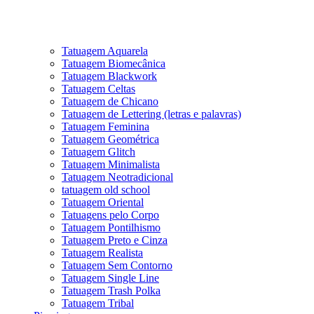
Tatuagem Aquarela
Tatuagem Biomecânica
Tatuagem Blackwork
Tatuagem Celtas
Tatuagem de Chicano
Tatuagem de Lettering (letras e palavras)
Tatuagem Feminina
Tatuagem Geométrica
Tatuagem Glitch
Tatuagem Minimalista
Tatuagem Neotradicional
tatuagem old school
Tatuagem Oriental
Tatuagens pelo Corpo
Tatuagem Pontilhismo
Tatuagem Preto e Cinza
Tatuagem Realista
Tatuagem Sem Contorno
Tatuagem Single Line
Tatuagem Trash Polka
Tatuagem Tribal