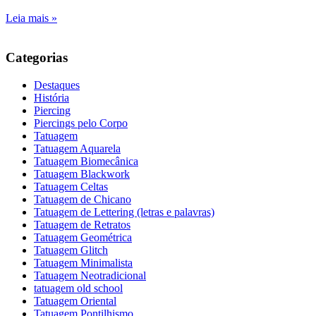
Leia mais »
Categorias
Destaques
História
Piercing
Piercings pelo Corpo
Tatuagem
Tatuagem Aquarela
Tatuagem Biomecânica
Tatuagem Blackwork
Tatuagem Celtas
Tatuagem de Chicano
Tatuagem de Lettering (letras e palavras)
Tatuagem de Retratos
Tatuagem Geométrica
Tatuagem Glitch
Tatuagem Minimalista
Tatuagem Neotradicional
tatuagem old school
Tatuagem Oriental
Tatuagem Pontilhismo