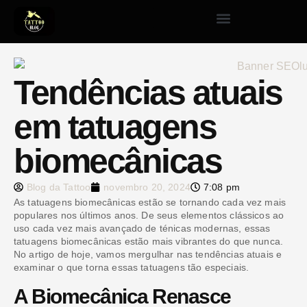
Tendências atuais
em tatuagens
biomecânicas
Blog da Tattoo
novembro 20, 2024
7:08 pm
As tatuagens biomecânicas estão se tornando cada vez mais
populares nos últimos anos. De seus elementos clássicos ao
uso cada vez mais avançado de ténicas modernas, essas
tatuagens biomecânicas estão mais vibrantes do que nunca.
No artigo de hoje, vamos mergulhar nas tendências atuais e
examinar o que torna essas tatuagens tão especiais.
A Biomecânica Renasce