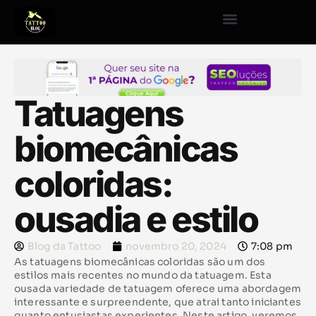
Tatuagens
biomecânicas
coloridas:
ousadia e estilo
Blog da Tattoo
novembro 20, 2024
7:08 pm
As tatuagens biomecânicas coloridas são um dos
estilos mais recentes no mundo da tatuagem. Esta
ousada variedade de tatuagem oferece uma abordagem
interessante e surpreendente, que atrai tanto iniciantes
quanto entusiastas experientes. Neste artigo, veremos