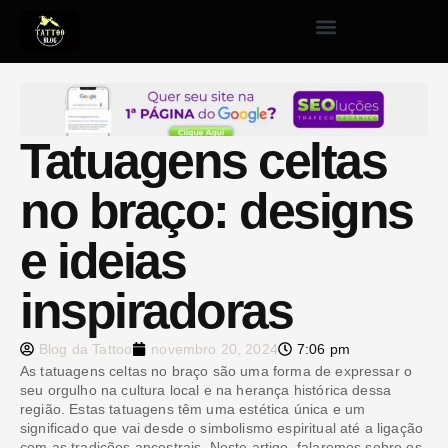
Tatuagens celtas
no braço: designs
e ideias
inspiradoras
Blog da Tattoo
novembro 20, 2024
7:06 pm
As tatuagens celtas no braço são uma forma de expressar o
seu orgulho na cultura local e na herança histórica dessa
região. Estas tatuagens têm uma estética única e um
significado que vai desde o simbolismo espiritual até a ligação
com as tradições ancestrais. Neste artigo, falaremos sobre os