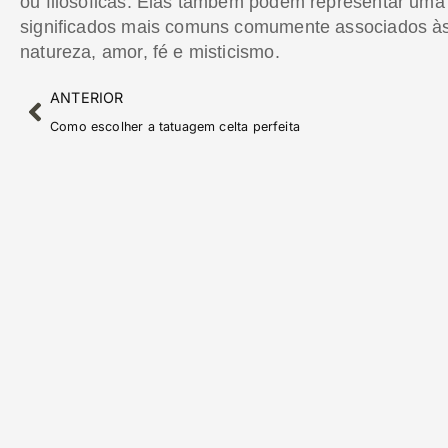
ou filosóficas. Elas também podem representar um
significados mais comuns comumente associados às 
natureza, amor, fé e misticismo.
ANTERIOR
Como escolher a tatuagem celta perfeita