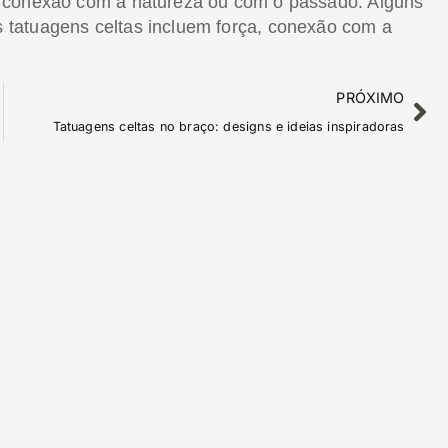
a conexão com a natureza ou com o passado. Alguns
tatuagens celtas incluem força, conexão com a
PRÓXIMO
Tatuagens celtas no braço: designs e ideias inspiradoras