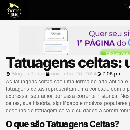
T
Tatuagens celtas:
Blog da Tattoo
novembro 20, 2024
7:06 pm
As tatuagens celtas são uma forma de arte antiga e
tatuagens celtas representam uma conexão com o pa
expressar seu amor por essa corrente histórica. Ne
celtas, sua história, significado e motivos populare
desenho de tatuagem celta e cuidados a serem toma
O que são Tatuagens Celtas?