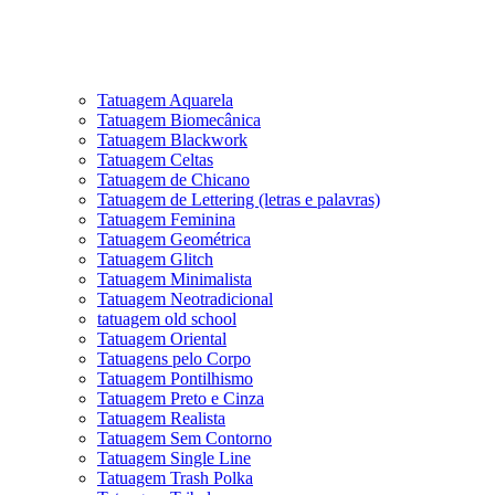
Tatuagem Aquarela
Tatuagem Biomecânica
Tatuagem Blackwork
Tatuagem Celtas
Tatuagem de Chicano
Tatuagem de Lettering (letras e palavras)
Tatuagem Feminina
Tatuagem Geométrica
Tatuagem Glitch
Tatuagem Minimalista
Tatuagem Neotradicional
tatuagem old school
Tatuagem Oriental
Tatuagens pelo Corpo
Tatuagem Pontilhismo
Tatuagem Preto e Cinza
Tatuagem Realista
Tatuagem Sem Contorno
Tatuagem Single Line
Tatuagem Trash Polka