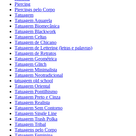
Piercing
Piercings pelo Corpo
Tatuagem
Tatuagem Aquarela
Tatuagem Biomecânica
Tatuagem Blackwork
Tatuagem Celtas
Tatuagem de Chicano
Tatuagem de Lettering (letras e palavras)
Tatuagem de Retratos
Tatuagem Geométrica
Tatuagem Glitch
Tatuagem Minimalista
Tatuagem Neotradicional
tatuagem old school
Tatuagem Oriental
Tatuagem Pontilhismo
Tatuagem Preto e Cinza
Tatuagem Realista
Tatuagem Sem Contorno
Tatuagem Single Line
Tatuagem Trash Polka
Tatuagem Tribal
Tatuagens pelo Corpo
Tatuagem Feminina