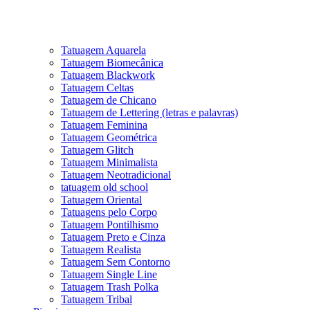
Tatuagem Aquarela
Tatuagem Biomecânica
Tatuagem Blackwork
Tatuagem Celtas
Tatuagem de Chicano
Tatuagem de Lettering (letras e palavras)
Tatuagem Feminina
Tatuagem Geométrica
Tatuagem Glitch
Tatuagem Minimalista
Tatuagem Neotradicional
tatuagem old school
Tatuagem Oriental
Tatuagens pelo Corpo
Tatuagem Pontilhismo
Tatuagem Preto e Cinza
Tatuagem Realista
Tatuagem Sem Contorno
Tatuagem Single Line
Tatuagem Trash Polka
Tatuagem Tribal