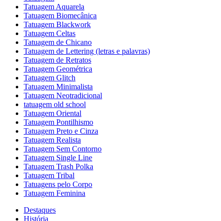
Tatuagem Aquarela
Tatuagem Biomecânica
Tatuagem Blackwork
Tatuagem Celtas
Tatuagem de Chicano
Tatuagem de Lettering (letras e palavras)
Tatuagem de Retratos
Tatuagem Geométrica
Tatuagem Glitch
Tatuagem Minimalista
Tatuagem Neotradicional
tatuagem old school
Tatuagem Oriental
Tatuagem Pontilhismo
Tatuagem Preto e Cinza
Tatuagem Realista
Tatuagem Sem Contorno
Tatuagem Single Line
Tatuagem Trash Polka
Tatuagem Tribal
Tatuagens pelo Corpo
Tatuagem Feminina
Destaques
História