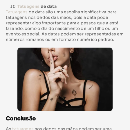
Tatuagens
de data
Tatuagens
de data são uma escolha significativa para
tatuagens nos dedos das mãos, pois a data pode
representar algo importante para a pessoa que a está
fazendo, como o dia do nascimento de um filho ou um
evento especial. As datas podem ser representadas em
números romanos ou em formato numérico padrão.
Conclusão
As
tatuagens
nos dedos das mãos podem ser uma