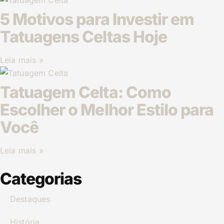
5 Motivos para Investir em
Tatuagens Celtas Hoje
Leia mais »
Tatuagem Celta: Como
Escolher o Melhor Estilo para
Você
Leia mais »
Categorias
Destaques
História