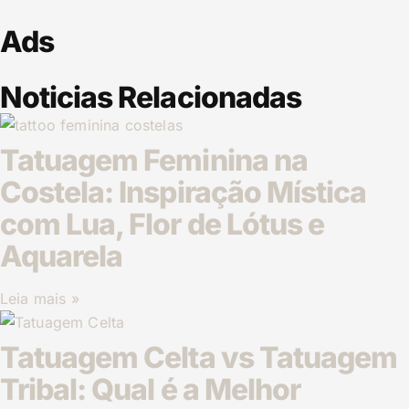
Ads
Noticias Relacionadas
Tatuagem Feminina na
Costela: Inspiração Mística
com Lua, Flor de Lótus e
Aquarela
Leia mais »
Tatuagem Celta vs Tatuagem
Tribal: Qual é a Melhor