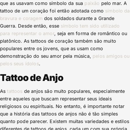
que as usavam como símbolo da sua
paixão
pelo mar. A
tattoo de um coração foi então adotada como
símbolo da
bravura e coragem
dos soldados durante a Grande
Guerra. Desde então, esse
símbolo tem sido utilizado
para representar o amor
, seja em forma de romântico ou
platônico. As tattoos de coração também são muito
populares entre os jovens, que as usam como
demonstração do seu amor pela música,
pelos amigos ou
pelos seus ídolos
.
Tattoo de Anjo
As
tattoos
de anjos são muito populares, especialmente
entre aqueles que buscam representar seus ideais
religiosos ou espirituais. No entanto, é importante notar
que a história das tattoos de anjos não é tão simples
quanto pode parecer. Existem muitas variedades e estilos
diferentes de tattoos de anjos, cada um com sua própria