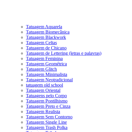
Tatuagem Aquarela
Tatuagem Biomecânica
Tatuagem Blackwork
Tatuagem Celtas
Tatuagem de Chicano
Tatuagem de Lettering (letras e palavras)
Tatuagem Feminina
Tatuagem Geométrica
Tatuagem Glitch
Tatuagem Minimalista
Tatuagem Neotradicional
tatuagem old school
Tatuagem Oriental
Tatuagens pelo Corpo
Tatuagem Pontilhismo
Tatuagem Preto e Cinza
Tatuagem Realista
Tatuagem Sem Contorno
Tatuagem Single Line
Tatuagem Trash Polka