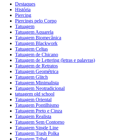
Destaques
História
Piercing
Piercings pelo Corpo
Tatuagem
Tatuagem Aquarela
Tatuagem Biomecânica
Tatuagem Blackwork
Tatuagem Celtas
Tatuagem de Chicano
Tatuagem de Lettering (letras e palavras)
Tatuagem de Retratos
Tatuagem Geométrica
Tatuagem Glitch
Tatuagem Minimalista
Tatuagem Neotradicional
tatuagem old school
Tatuagem Oriental
Tatuagem Pontilhismo
Tatuagem Preto e Cinza
Tatuagem Realista
Tatuagem Sem Contorno
Tatuagem Single Line
Tatuagem Trash Polka
Tatuagem Tribal