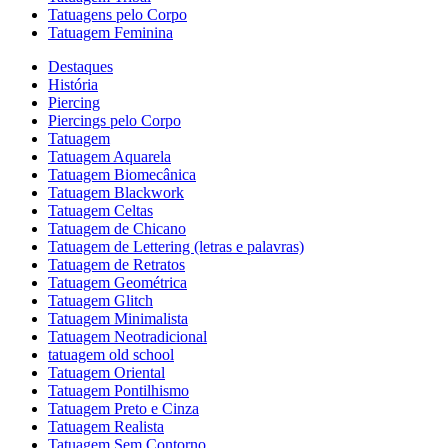
Tatuagens pelo Corpo
Tatuagem Feminina
Destaques
História
Piercing
Piercings pelo Corpo
Tatuagem
Tatuagem Aquarela
Tatuagem Biomecânica
Tatuagem Blackwork
Tatuagem Celtas
Tatuagem de Chicano
Tatuagem de Lettering (letras e palavras)
Tatuagem de Retratos
Tatuagem Geométrica
Tatuagem Glitch
Tatuagem Minimalista
Tatuagem Neotradicional
tatuagem old school
Tatuagem Oriental
Tatuagem Pontilhismo
Tatuagem Preto e Cinza
Tatuagem Realista
Tatuagem Sem Contorno