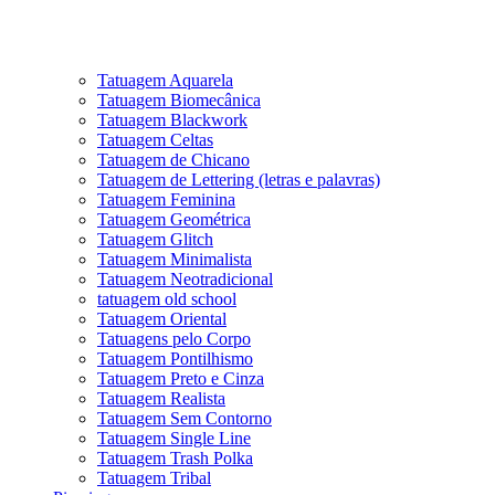
Tatuagem Aquarela
Tatuagem Biomecânica
Tatuagem Blackwork
Tatuagem Celtas
Tatuagem de Chicano
Tatuagem de Lettering (letras e palavras)
Tatuagem Feminina
Tatuagem Geométrica
Tatuagem Glitch
Tatuagem Minimalista
Tatuagem Neotradicional
tatuagem old school
Tatuagem Oriental
Tatuagens pelo Corpo
Tatuagem Pontilhismo
Tatuagem Preto e Cinza
Tatuagem Realista
Tatuagem Sem Contorno
Tatuagem Single Line
Tatuagem Trash Polka
Tatuagem Tribal