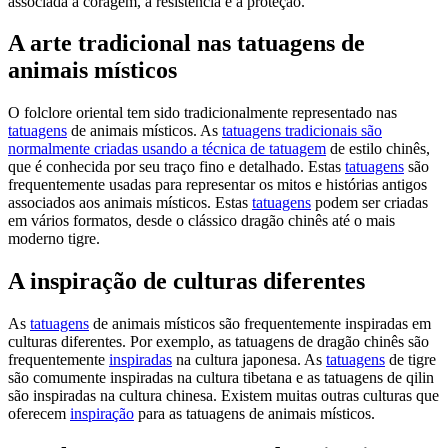
associada à coragem, à resistência e à proteção.
A arte tradicional nas tatuagens de
animais místicos
O folclore oriental tem sido tradicionalmente representado nas
tatuagens
de animais místicos. As
tatuagens tradicionais são
normalmente criadas usando a técnica de tatuagem
de estilo chinês,
que é conhecida por seu traço fino e detalhado. Estas
tatuagens
são
frequentemente usadas para representar os mitos e histórias antigos
associados aos animais místicos. Estas
tatuagens
podem ser criadas
em vários formatos, desde o clássico dragão chinês até o mais
moderno tigre.
A inspiração de culturas diferentes
As
tatuagens
de animais místicos são frequentemente inspiradas em
culturas diferentes. Por exemplo, as tatuagens de dragão chinês são
frequentemente
inspiradas
na cultura japonesa. As
tatuagens
de tigre
são comumente inspiradas na cultura tibetana e as tatuagens de qilin
são inspiradas na cultura chinesa. Existem muitas outras culturas que
oferecem
inspiração
para as tatuagens de animais místicos.