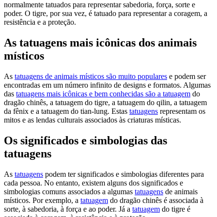
normalmente tatuados para representar sabedoria, força, sorte e
poder. O tigre, por sua vez, é tatuado para representar a coragem, a
resistência e a proteção.
As tatuagens mais icônicas dos animais
místicos
As
tatuagens de animais místicos são muito populares
e podem ser
encontradas em um número infinito de designs e formatos. Algumas
das
tatuagens mais icônicas e bem conhecidas são a tatuagem
do
dragão chinês, a tatuagem do tigre, a tatuagem do qilin, a tatuagem
da fênix e a tatuagem do tian-lung. Estas
tatuagens
representam os
mitos e as lendas culturais associados às criaturas místicas.
Os significados e simbologias das
tatuagens
As
tatuagens
podem ter significados e simbologias diferentes para
cada pessoa. No entanto, existem alguns dos significados e
simbologias comuns associados a algumas
tatuagens
de animais
místicos. Por exemplo, a
tatuagem
do dragão chinês é associada à
sorte, à sabedoria, à força e ao poder. Já a
tatuagem
do tigre é