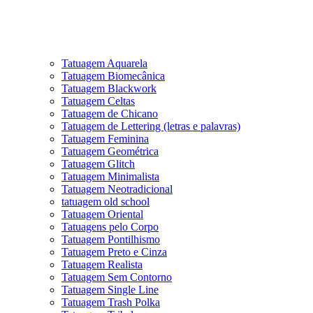
Tatuagem Aquarela
Tatuagem Biomecânica
Tatuagem Blackwork
Tatuagem Celtas
Tatuagem de Chicano
Tatuagem de Lettering (letras e palavras)
Tatuagem Feminina
Tatuagem Geométrica
Tatuagem Glitch
Tatuagem Minimalista
Tatuagem Neotradicional
tatuagem old school
Tatuagem Oriental
Tatuagens pelo Corpo
Tatuagem Pontilhismo
Tatuagem Preto e Cinza
Tatuagem Realista
Tatuagem Sem Contorno
Tatuagem Single Line
Tatuagem Trash Polka