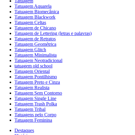
Tatuagem
Tatuagem Aquarela
Tatuagem Biomecânica
Tatuagem Blackwork
Tatuagem Celtas
Tatuagem de Chicano
Tatuagem de Lettering (letras e palavras)
Tatuagem de Retratos
Tatuagem Geométrica
Tatuagem Glitch
Tatuagem Minimalista
Tatuagem Neotradicional
tatuagem old school
Tatuagem Oriental
Tatuagem Pontilhismo
Tatuagem Preto e Cinza
Tatuagem Realista
Tatuagem Sem Contorno
Tatuagem Single Line
Tatuagem Trash Polka
Tatuagem Tribal
Tatuagens pelo Corpo
Tatuagem Feminina
Destaques