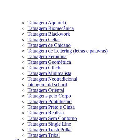
Tatuagem Aquarela
Tatuagem Biomecânica
Tatuagem Blackwork
Tatuagem Celtas
Tatuagem de Chicano
Tatuagem de Lettering (letras e palavras)
Tatuagem Feminina
Tatuagem Geométrica
Tatuagem Glitch
Tatuagem Minimalista
Tatuagem Neotradicional
tatuagem old school
Tatuagem Oriental
Tatuagens pelo Corpo
Tatuagem Pontilhismo
Tatuagem Preto e Cinza
Tatuagem Realista
Tatuagem Sem Contorno
Tatuagem Single Line
Tatuagem Trash Polka
Tatuagem Tribal