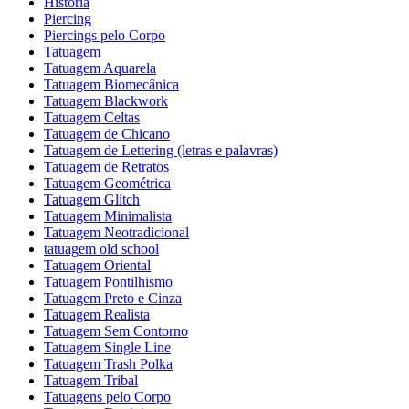
História
Piercing
Piercings pelo Corpo
Tatuagem
Tatuagem Aquarela
Tatuagem Biomecânica
Tatuagem Blackwork
Tatuagem Celtas
Tatuagem de Chicano
Tatuagem de Lettering (letras e palavras)
Tatuagem de Retratos
Tatuagem Geométrica
Tatuagem Glitch
Tatuagem Minimalista
Tatuagem Neotradicional
tatuagem old school
Tatuagem Oriental
Tatuagem Pontilhismo
Tatuagem Preto e Cinza
Tatuagem Realista
Tatuagem Sem Contorno
Tatuagem Single Line
Tatuagem Trash Polka
Tatuagem Tribal
Tatuagens pelo Corpo