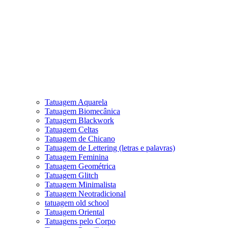
Tatuagem Aquarela
Tatuagem Biomecânica
Tatuagem Blackwork
Tatuagem Celtas
Tatuagem de Chicano
Tatuagem de Lettering (letras e palavras)
Tatuagem Feminina
Tatuagem Geométrica
Tatuagem Glitch
Tatuagem Minimalista
Tatuagem Neotradicional
tatuagem old school
Tatuagem Oriental
Tatuagens pelo Corpo