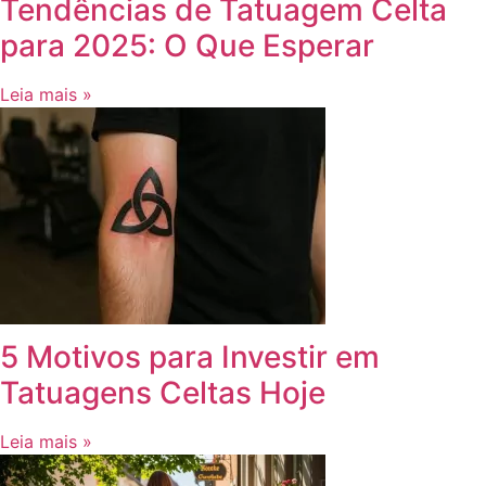
Tendências de Tatuagem Celta
para 2025: O Que Esperar
Leia mais »
5 Motivos para Investir em
Tatuagens Celtas Hoje
Leia mais »