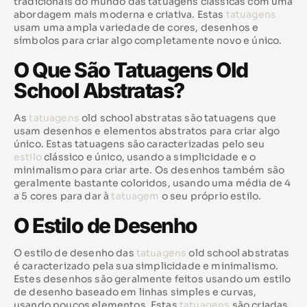
tradicionais do mundo das tatuagens clássicas com uma
abordagem mais moderna e criativa. Estas
tatuagens
usam uma ampla variedade de cores, desenhos e
símbolos para criar algo completamente novo e único.
O Que São Tatuagens Old
School Abstratas?
As
tatuagens
old school abstratas são tatuagens que
usam desenhos e elementos abstratos para criar algo
único. Estas tatuagens são caracterizadas pelo seu
estilo
clássico e único, usando a simplicidade e o
minimalismo para criar arte. Os desenhos também são
geralmente bastante coloridos, usando uma média de 4
a 5 cores para dar à
tatuagem
o seu próprio estilo.
O Estilo de Desenho
O estilo de desenho das
tatuagens
old school abstratas
é caracterizado pela sua simplicidade e minimalismo.
Estes desenhos são geralmente feitos usando um estilo
de desenho baseado em linhas simples e curvas,
usando poucos elementos. Estas
tatuagens
são criadas