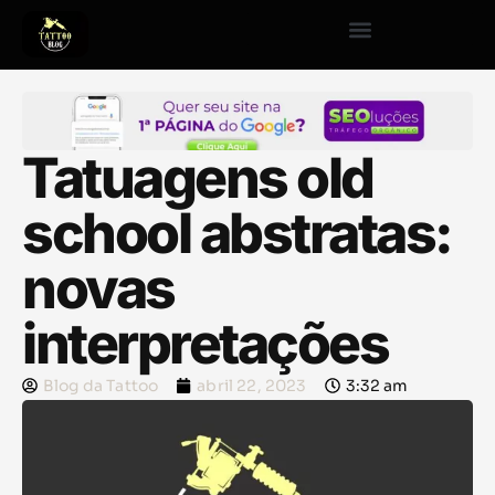
Tatuagens old
school abstratas:
novas
interpretações
Blog da Tattoo
abril 22, 2023
3:32 am