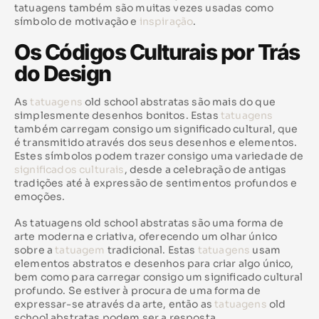
tatuagens também são muitas vezes usadas como
símbolo de motivação e
inspiração
.
Os Códigos Culturais por Trás
do Design
As
tatuagens
old school abstratas são mais do que
simplesmente desenhos bonitos. Estas
tatuagens
também carregam consigo um significado cultural, que
é transmitido através dos seus desenhos e elementos.
Estes símbolos podem trazer consigo uma variedade de
significados culturais
, desde a celebração de antigas
tradições até à expressão de sentimentos profundos e
emoções.
As tatuagens old school abstratas são uma forma de
arte moderna e criativa, oferecendo um olhar único
sobre a
tatuagem
tradicional. Estas
tatuagens
usam
elementos abstratos e desenhos para criar algo único,
bem como para carregar consigo um significado cultural
profundo. Se estiver à procura de uma forma de
expressar-se através da arte, então as
tatuagens
old
school abstratas podem ser a resposta.