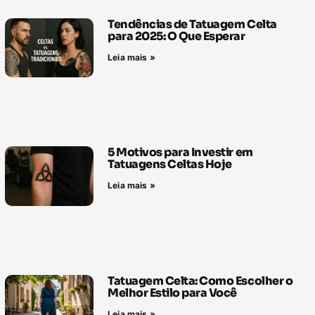
Tendências de Tatuagem Celta
para 2025: O Que Esperar
Leia mais »
5 Motivos para Investir em
Tatuagens Celtas Hoje
Leia mais »
Tatuagem Celta: Como Escolher o
Melhor Estilo para Você
Leia mais »