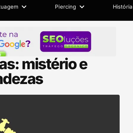
tuagem
Piercing
História
as: mistério e
ndezas