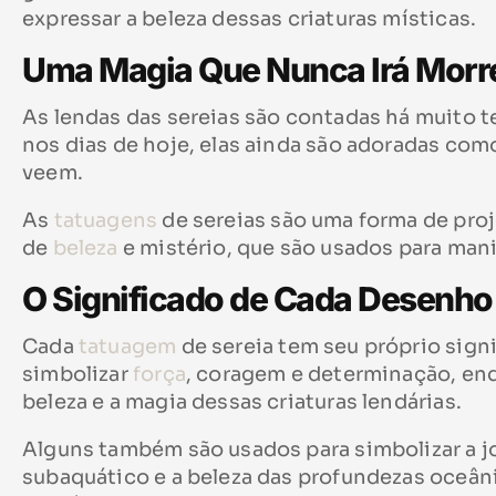
expressar a beleza dessas criaturas místicas.
Uma Magia Que Nunca Irá Morr
As lendas das sereias são contadas há muito 
nos dias de hoje, elas ainda são adoradas co
veem.
As
tatuagens
de sereias são uma forma de proj
de
beleza
e mistério, que são usados para mani
O Significado de Cada Desenho
Cada
tatuagem
de sereia tem seu próprio sign
simbolizar
força
, coragem e determinação, enq
beleza e a magia dessas criaturas lendárias.
Alguns também são usados para simbolizar a j
subaquático e a beleza das profundezas oceânic