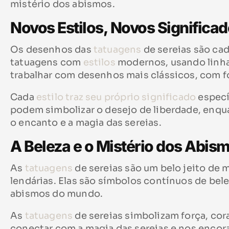
mistério dos abismos.
Novos Estilos, Novos Significa
Os desenhos das
tatuagens
de sereias são cad
tatuagens com
estilos
modernos, usando linhas
trabalhar com desenhos mais clássicos, com f
Cada
estilo traz seu próprio significado
especí
podem simbolizar o desejo de liberdade, enqu
o encanto e a magia das sereias.
A Beleza e o Mistério dos Abis
As
tatuagens
de sereias são um belo jeito de 
lendárias. Elas são símbolos contínuos de bele
abismos do mundo.
As
tatuagens
de sereias simbolizam força, co
conectar com a magia das sereias e nos encor