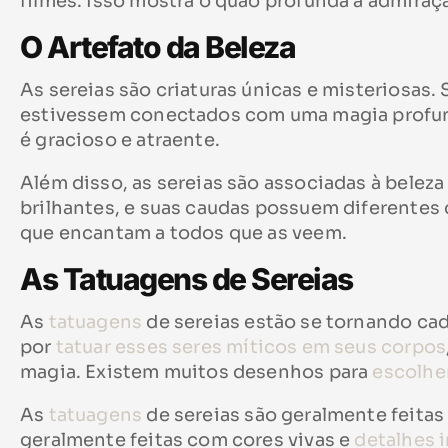
filmes. Isso mostra o quão profunda a admiraçã
O Artefato da Beleza
As sereias são criaturas únicas e misteriosas
estivessem conectados com uma magia profund
é gracioso e atraente.
Além disso, as sereias são associadas à beleza
brilhantes, e suas caudas possuem diferentes 
que encantam a todos que as veem.
As Tatuagens de Sereias
As
tatuagens
de sereias estão se tornando ca
por
tatuar esses seres míticos em seus corpos
magia. Existem muitos desenhos para
escolhe
As
tatuagens
de sereias são geralmente feitas
geralmente feitas com cores vivas e
detalhes i