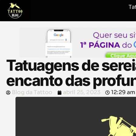
Ta
Tatuagens de serei
encanto das profu
Blog da Tattoo
abril 25, 2023
12:29 am