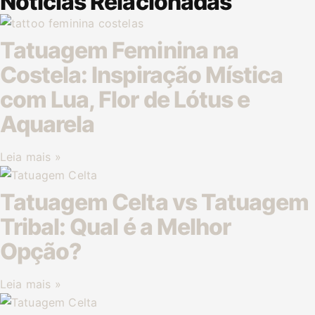
Noticias Relacionadas
Tatuagem Feminina na
Costela: Inspiração Mística
com Lua, Flor de Lótus e
Aquarela
Leia mais »
Tatuagem Celta vs Tatuagem
Tribal: Qual é a Melhor
Opção?
Leia mais »