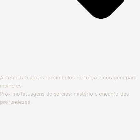
Anterior
Tatuagens de símbolos de força e coragem para
mulheres
Próximo
Tatuagens de sereias: mistério e encanto das
profundezas