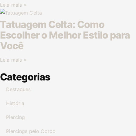
Leia mais »
Tatuagem Celta: Como
Escolher o Melhor Estilo para
Você
Leia mais »
Categorias
Destaques
História
Piercing
Piercings pelo Corpo