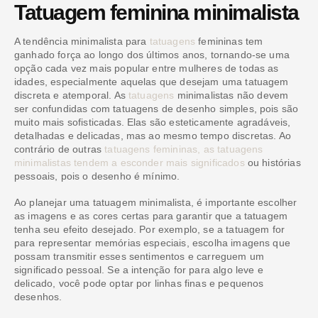
Tatuagem feminina minimalista
A tendência minimalista para
tatuagens
femininas tem
ganhado força ao longo dos últimos anos, tornando-se uma
opção cada vez mais popular entre mulheres de todas as
idades, especialmente aquelas que desejam uma tatuagem
discreta e atemporal. As
tatuagens
minimalistas não devem
ser confundidas com tatuagens de desenho simples, pois são
muito mais sofisticadas. Elas são esteticamente agradáveis,
detalhadas e delicadas, mas ao mesmo tempo discretas. Ao
contrário de outras
tatuagens femininas, as tatuagens
minimalistas tendem a esconder mais significados
ou histórias
pessoais, pois o desenho é mínimo.
Ao planejar uma tatuagem minimalista, é importante escolher
as imagens e as cores certas para garantir que a tatuagem
tenha seu efeito desejado. Por exemplo, se a tatuagem for
para representar memórias especiais, escolha imagens que
possam transmitir esses sentimentos e carreguem um
significado pessoal. Se a intenção for para algo leve e
delicado, você pode optar por linhas finas e pequenos
desenhos.