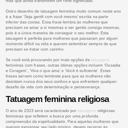
mas que ainda transmitem um forte significado.
Outro desenho de tatuagem feminina muito comum neste ano
é a frase ‘Seja gentil com você mesmo’ escrita na parte
inferior das costas. Essa frase lembra às mulheres que
precisam se amar a si mesmas e ser gentis consigo mesmas,
pois é a única maneira de conseguir o seu melhor. Esta
tatuagem é perfeita para mulheres que passaram por algum
momento difícil na vida e querem selembrar sempre de que
precisam se tratar com carinho.
Se você está procurando por mais opções de
tatuagens
femininas com frases, outras ótimas opções incluem ‘Ousadia
e Coragem’, ‘Viva o que ama’ e ‘Você é suficiente’. Estas
frases servem como lembrete para que as mulheres não
desistam nunca dos seus sonhos e que enfrentem qualquer
desafio da vida com determinação e perseverança.
Tatuagem feminina religiosa
O ano de 2023 será caracterizado por
tatuagens
religiosas
femininas que refletem a busca por uma profunda
compreensão da espiritualidade. Para aquelas mulheres que
querem expressar seu lado místico, devem recorrer às