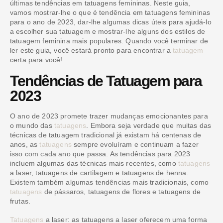
últimas tendências em tatuagens femininas. Neste guia,
vamos mostrar-lhe o que é tendência em tatuagens femininas
para o ano de 2023, dar-lhe algumas dicas úteis para ajudá-lo
a escolher sua tatuagem e mostrar-lhe alguns dos estilos de
tatuagem feminina mais populares. Quando você terminar de
ler este guia, você estará pronto para encontrar a
tatuagem
certa para você!
Tendências de Tatuagem para
2023
O ano de 2023 promete trazer mudanças emocionantes para
o mundo das
tatuagens
. Embora seja verdade que muitas das
técnicas de tatuagem tradicional já existam há centenas de
anos, as
tatuagens
sempre evoluíram e continuam a fazer
isso com cada ano que passa. As tendências para 2023
incluem algumas das técnicas mais recentes, como
tatuagens
a laser, tatuagens de cartilagem e tatuagens de henna.
Existem também algumas tendências mais tradicionais, como
tatuagens
de pássaros, tatuagens de flores e tatuagens de
frutas.
Tatuagens
a laser: as tatuagens a laser oferecem uma forma