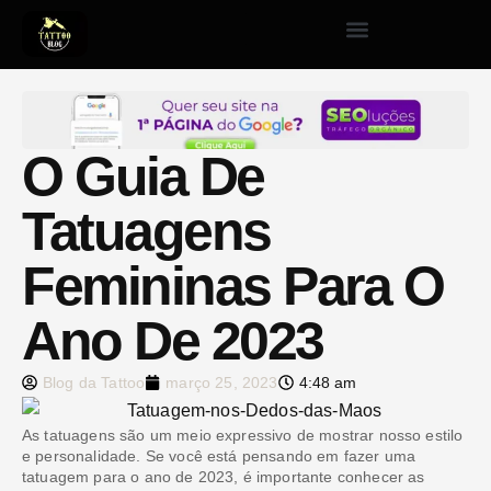
O Guia De
Tatuagens
Femininas Para O
Ano De 2023
Blog da Tattoo
março 25, 2023
4:48 am
As tatuagens são um meio expressivo de mostrar nosso estilo
e personalidade. Se você está pensando em fazer uma
tatuagem para o ano de 2023, é importante conhecer as