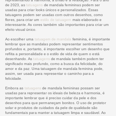
representando a harmonia, a união e a relaxação. Para o ano
de 2023, as
tatuagens
de mandala femininas podem ser
usadas para criar looks únicos e personalizados. Essas
tatuagens podem ser usadas com outros desenhos, como
flores, para criar um
estilo de tatuagem
mais elaborado e
interessante. As cores também são importantes para criar um
efeito visual único.
Ao escolher uma
tatuagem de mandala
feminina, é importante
lembrar que as mandalas podem representar sentimentos
profundos e, portanto, é importante escolher um desenho que
reflita a personalidade e o estilo de vida de quem o está
desenhando. As
tatuagens
de mandala também podem ter
significado mais profundo, como a busca da felicidade, do
amor e da paz. Uma tatuagem de mandala feminina pode,
assim, ser usada para representar o caminho para a
felicidade.
Embora as
tatuagens
de mandala femininas possam ser
usadas para representar os ideais de beleza e harmonia, é
importante lembrar que é preciso cuidar da pele e dos
desenhos para que permaneçam bonitos. O uso de protetor
solar e produtos de cuidados da pele de qualidade são
fundamentais para manter a tatuagem limpa e saudável. Ao