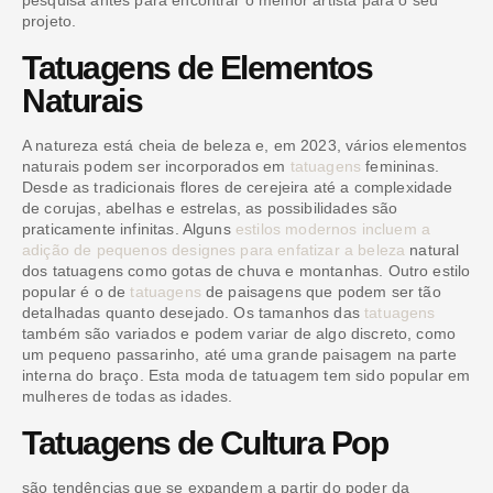
pesquisa antes para encontrar o melhor artista para o seu
projeto.
Tatuagens de Elementos
Naturais
A natureza está cheia de beleza e, em 2023, vários elementos
naturais podem ser incorporados em
tatuagens
femininas.
Desde as tradicionais flores de cerejeira até a complexidade
de corujas, abelhas e estrelas, as possibilidades são
praticamente infinitas. Alguns
estilos modernos incluem a
adição de pequenos designes para enfatizar a beleza
natural
dos tatuagens como gotas de chuva e montanhas. Outro estilo
popular é o de
tatuagens
de paisagens que podem ser tão
detalhadas quanto desejado. Os tamanhos das
tatuagens
também são variados e podem variar de algo discreto, como
um pequeno passarinho, até uma grande paisagem na parte
interna do braço. Esta moda de tatuagem tem sido popular em
mulheres de todas as idades.
Tatuagens de Cultura Pop
são tendências que se expandem a partir do poder da