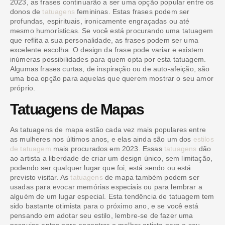
2023, as frases continuarão a ser uma opção popular entre os
donos de
tatuagens
femininas. Estas frases podem ser
profundas, espirituais, ironicamente engraçadas ou até
mesmo humorísticas. Se você está procurando uma tatuagem
que reflita a sua personalidade, as frases podem ser uma
excelente escolha. O design da frase pode variar e existem
inúmeras possibilidades para quem opta por esta tatuagem.
Algumas frases curtas, de inspiração ou de auto-afeição, são
uma boa opção para aquelas que querem mostrar o seu amor
próprio.
Tatuagens de Mapas
As tatuagens de mapa estão cada vez mais populares entre
as mulheres nos últimos anos, e elas ainda são um dos
estilos
de tatuagem
mais procurados em 2023. Essas
tatuagens
dão
ao artista a liberdade de criar um design único, sem limitação,
podendo ser qualquer lugar que foi, está sendo ou está
previsto visitar. As
tatuagens
de mapa também podem ser
usadas para evocar memórias especiais ou para lembrar a
alguém de um lugar especial. Esta tendência de tatuagem tem
sido bastante otimista para o próximo ano, e se você está
pensando em adotar seu estilo, lembre-se de fazer uma