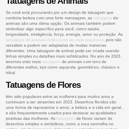
Tatuagens de Animais
Se você está procurando por um design de tatuagem que
combine beleza com uma forte mensagem, as
tatuagens
de
animais são uma ótima opção. Os animais também podem
simbolizar algo específico para você, como saúde,
longevidade, inteligência, força, energia, amor ou proteção. As
tatuagens de animais estão entre as mais populares
, pois são
versáteis e podem ser adaptadas de muitas maneiras
diferentes. Uma tatuagem de animal pode ser criada usando
linhas simples ou detalhes mais sofisticados. No ano de 2023,
teremos visto mais
tatuagens
de animais com tons de
diferentes estilos, tais como aquarela, geométrico, clássico e
tribal.
Tatuagens de Flores
têm sido populares entre as mulheres para muitos anos e
continuam a ser atraentes em 2023. Desenhos floridos são
uma forma de representar o amor, a beleza e a vida em geral,
e são frequentemente usados ​​para destacar as qualidades
positivas das mulheres. As
tatuagens
de flores variam de
desenhos simples e simbólicos, como a rosa vermelha no