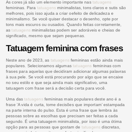
As cores já são um elemento importante nas
tatuagens
femininas. Para
tatuagens
minimalistas, tons claros e sutis são
melhores, pois isso ajuda a criar oefeito de delicadeza e
minimalismo. Se você quiser destacar o desenho, opte por
tons mais escuros ou ousados. Quando feitas corretamente,
as
tatuagens
minimalistas podem ser adoráveis e cheias de
significado, mesmo que sejam pequenas.
Tatuagem feminina com frases
Neste ano de 2023, as
tatuagens
femininas estão ainda mais
populares. Selecionamos algumas
tatuagens
femininas com
frases para aquelas que decidiram adicionar algumas palavras
à sua pele. Se você está procurando por algo que se encaixe
no seu estilo e que seja ainda mais significativo, uma
tatuagem com frase será a decisão certa para você.
Uma das
tatuagens
femininas mais populares deste ano é a
frase ‘A vida é curta, tome decisões que importam’ estampada
na parte interna do pulso. Esta é uma frase que lembra às
pessoas sobre as escolhas que precisam ser feitas a cada
segundo. É uma tatuagem minimalista, por isso é uma ótima
opção para as pessoas que gostam de
tatuagens
discretas,