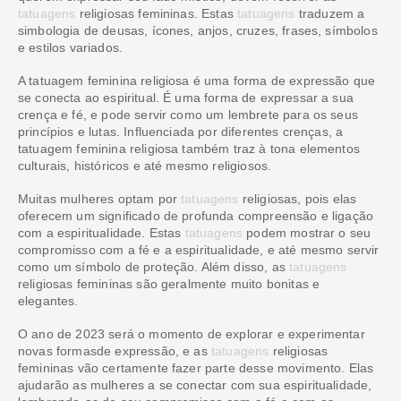
tatuagens
religiosas femininas. Estas
tatuagens
traduzem a
simbologia de deusas, ícones, anjos, cruzes, frases, símbolos
e estilos variados.
A tatuagem feminina religiosa é uma forma de expressão que
se conecta ao espiritual. É uma forma de expressar a sua
crença e fé, e pode servir como um lembrete para os seus
princípios e lutas. Influenciada por diferentes crenças, a
tatuagem feminina religiosa também traz à tona elementos
culturais, históricos e até mesmo religiosos.
Muitas mulheres optam por
tatuagens
religiosas, pois elas
oferecem um significado de profunda compreensão e ligação
com a espiritualidade. Estas
tatuagens
podem mostrar o seu
compromisso com a fé e a espiritualidade, e até mesmo servir
como um símbolo de proteção. Além disso, as
tatuagens
religiosas femininas são geralmente muito bonitas e
elegantes.
O ano de 2023 será o momento de explorar e experimentar
novas formasde expressão, e as
tatuagens
religiosas
femininas vão certamente fazer parte desse movimento. Elas
ajudarão as mulheres a se conectar com sua espiritualidade,