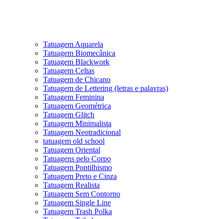
Tatuagem Aquarela
Tatuagem Biomecânica
Tatuagem Blackwork
Tatuagem Celtas
Tatuagem de Chicano
Tatuagem de Lettering (letras e palavras)
Tatuagem Feminina
Tatuagem Geométrica
Tatuagem Glitch
Tatuagem Minimalista
Tatuagem Neotradicional
tatuagem old school
Tatuagem Oriental
Tatuagens pelo Corpo
Tatuagem Pontilhismo
Tatuagem Preto e Cinza
Tatuagem Realista
Tatuagem Sem Contorno
Tatuagem Single Line
Tatuagem Trash Polka