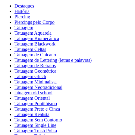
Destaques
História
Piercing
Piercings pelo Corpo
Tatuagem
Tatuagem Aquarela
Tatuagem Biomecânica
Tatuagem Blackwork
Tatuagem Celtas
Tatuagem de Chicano
Tatuagem de Lettering (letras e palavras)
Tatuagem de Retratos
Tatuagem Geométrica
Tatuagem Glitch
Tatuagem Minimalista
Tatuagem Neotradicional
tatuagem old school
Tatuagem Oriental
Tatuagem Pontilhismo
Tatuagem Preto e Cinza
Tatuagem Realista
Tatuagem Sem Contorno
Tatuagem Single Line
Tatuagem Trash Polka