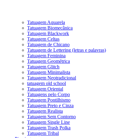
Tatuagem Aquarela
Tatuagem Biomecânica
Tatuagem Blackwork
Tatuagem Celtas
Tatuagem de Chicano
Tatuagem de Lettering (letras e palavras)
Tatuagem Feminina
Tatuagem Geométrica
Tatuagem Glitch
Tatuagem Minimalista
Tatuagem Neotradicional
tatuagem old school
Tatuagem Oriental
Tatuagens pelo Corpo
Tatuagem Pontilhismo
Tatuagem Preto e Cinza
Tatuagem Realista
Tatuagem Sem Contorno
Tatuagem Single Line
Tatuagem Trash Polka
Tatuagem Tribal