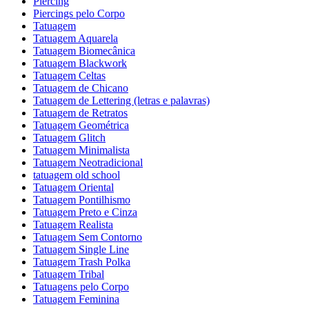
Piercing
Piercings pelo Corpo
Tatuagem
Tatuagem Aquarela
Tatuagem Biomecânica
Tatuagem Blackwork
Tatuagem Celtas
Tatuagem de Chicano
Tatuagem de Lettering (letras e palavras)
Tatuagem de Retratos
Tatuagem Geométrica
Tatuagem Glitch
Tatuagem Minimalista
Tatuagem Neotradicional
tatuagem old school
Tatuagem Oriental
Tatuagem Pontilhismo
Tatuagem Preto e Cinza
Tatuagem Realista
Tatuagem Sem Contorno
Tatuagem Single Line
Tatuagem Trash Polka
Tatuagem Tribal
Tatuagens pelo Corpo
Tatuagem Feminina