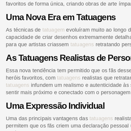
favoritos de forma única, criando obras de arte ímpa
Uma Nova Era em Tatuagens
As técnicas de
tatuagem
evoluíram muito ao longo do
capacidade de criar desenhos extremamente detalhado
para que artistas criassem
tatuagens
retratando pers
As Tatuagens Realistas de Perso
Essa nova tendência tem permitido que os fãs dess
heróis favoritos, com
tatuagens
realistas que retrat
tatuagens
infundem um realismo e autenticidade às s
sentir mais próximo e conectado com o personagem
Uma Expressão Individual
Uma das principais vantagens das
tatuagens
realist
permitem que os fãs criem uma declaração pessoal 